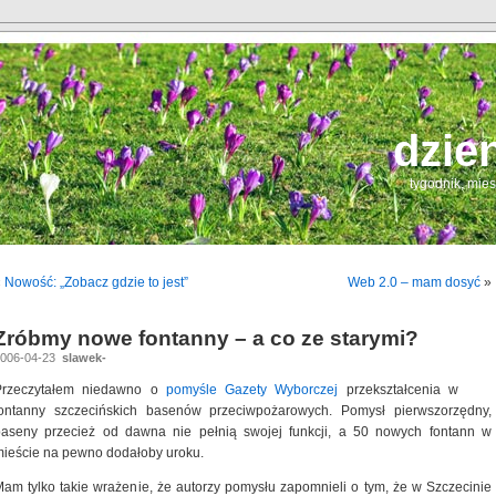
dzie
tygodnik, mie
«
Nowość: „Zobacz gdzie to jest”
Web 2.0 – mam dosyć
»
Zróbmy nowe fontanny – a co ze starymi?
2006-04-23
slawek-
Przeczytałem niedawno o
pomyśle Gazety Wyborczej
przekształcenia w
fontanny szczecińskich basenów przeciwpożarowych. Pomysł pierwszorzędny,
baseny przecież od dawna nie pełnią swojej funkcji, a 50 nowych fontann w
ieście na pewno dodałoby uroku.
am tylko takie wrażenie, że autorzy pomysłu zapomnieli o tym, że w Szczecinie