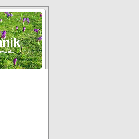
nnik
sięcznik…