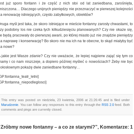
est już sporo fontann i że część z nich stoi od lat zaniedbana, zarośnięta,
niszczona… Dlaczego unijnych pieniędzy nie przeznaczyć w pierwszej kolejności
a renowację istniejących, często zabytkowych, obiektów?
ruga myśl jest taka, że skoro istniejące w mieście fontanny zarosły chwastami, to
zy podobny los nie czeka tych kilkudziesięciu planowanych? Czy nie okaże się,
e będą pracowały do pierwszej awarii, po której miasto już nie znajdzie pieniędzy
a naprawę i konserwację? Bo skoro nie ma ich na te obecne, to skąd miałyby być
na nowe?
 jakie jest Wasze zdanie? Czy nie uważacie, że lepiej najpierw zająć się tym co
amy i co nam niszczeje, a dopiero później myśleć o nowościach? Żeby nie byc
gołosłownym pokażę dwie zaniedbane fontanny…
GP:fontanna_teatr_letni]
GP:fontanna_niepodleglosci]
This entry was posted on niedziela, 23 kwietnia, 2006 at 21:26:45 and is filed under
Marudzenie
. You can follow any responses to this entry through the
RSS 2.0
feed. Both
comments and pings are currently closed.
“Zróbmy nowe fontanny – a co ze starymi?”, Komentarze: 1