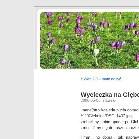
«
Web 2.0 – mam dosyć
Wycieczka na Głęb
2006-05-05
slawek-
image(http://galeria.pucia.com
%20Glebokie/DSC_1407.jpg, rig
zrobiliśmy sobie spacer po Głę
zmusiliśmy się do ruszenia czte
Hmm.. no dobra.. tak napraw