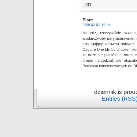
[’][’][’]
Piotr
:
2008-02-02, 19:14
No cóż, rzeczywiście szkoda,
wystarczyłoby parę usprawnień 
obsługujący zarówno natywne 
Capture One LE, bo chciałem kup
za dużo nie płacić (nie zarabi
drogie narzędzia), ale okaza
Pentaksa konwertowanych do 
dziennik is pro
Entries (RSS