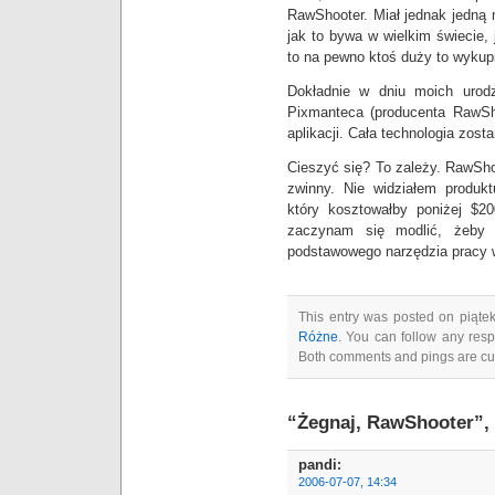
RawShooter. Miał jednak jedną 
jak to bywa w wielkim świecie, 
to na pewno ktoś duży to wykupi
Dokładnie w dniu moich urodz
Pixmanteca (producenta RawSho
aplikacji. Cała technologia zost
Cieszyć się? To zależy. RawSho
zwinny. Nie widziałem produkt
który kosztowałby poniżej $
zaczynam się modlić, żeby 
podstawowego narzędzia pracy
This entry was posted on piątek
Różne
. You can follow any resp
Both comments and pings are cur
“Żegnaj, RawShooter”,
pandi
:
2006-07-07, 14:34