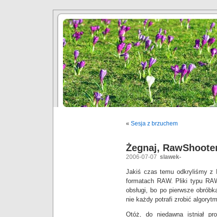
«
Sesja z brzuchem
Żegnaj, RawShoote
2006-07-07
slawek-
Jakiś czas temu odkryliśmy z 
formatach RAW. Pliki typu RA
obsługi, bo po pierwsze obróbk
nie każdy potrafi zrobić algoryt
Otóż, do niedawna istniał pro