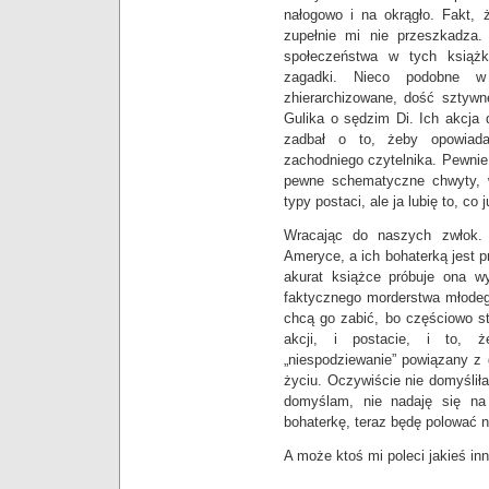
nałogowo i na okrągło. Fakt, 
zupełnie mi nie przeszkadza. 
społeczeństwa w tych książk
zagadki. Nieco podobne w
zhierarchizowane, dość sztywn
Gulika o sędzim Di. Ich akcja 
zadbał o to, żeby opowiada
zachodniego czytelnika. Pewnie, 
pewne schematyczne chwyty, 
typy postaci, ale ja lubię to, co
Wracając do naszych zwłok. 
Ameryce, a ich bohaterką jest p
akurat książce próbuje ona w
faktycznego morderstwa młodego
chcą go zabić, bo częściowo st
akcji, i postacie, i to, 
„niespodziewanie” powiązany z 
życiu. Oczywiście nie domyśliłam
domyślam, nie nadaję się na 
bohaterkę, teraz będę polować n
A może ktoś mi poleci jakieś inn