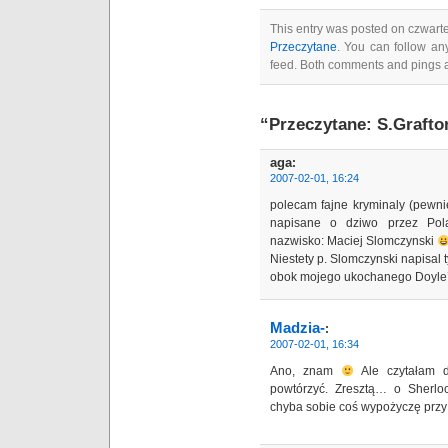
This entry was posted on czwartek
Przeczytane
. You can follow an
feed. Both comments and pings a
“Przeczytane: S.Grafto
aga
:
2007-02-01, 16:24
polecam fajne kryminaly (pewni
napisane o dziwo przez Pol
nazwisko: Maciej Slomczynski
Niestety p. Slomczynski napisal 
obok mojego ukochanego Doyle’a
Madzia-
:
2007-02-01, 16:34
Ano, znam
Ale czytałam d
powtórzyć. Zresztą… o Sherlo
chyba sobie coś wypożyczę przy n