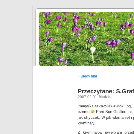
«
Błędy hihi
Przeczytane: S.Graf
2007-02-01
Madzia-
image(ksiazka-z-jak-zwloki.jpg
czemu
Pani Sue Grafton tak 
jak stryczek, W jak włamanie) i 
kryminały.
Z kryminałów uwielbiam prze