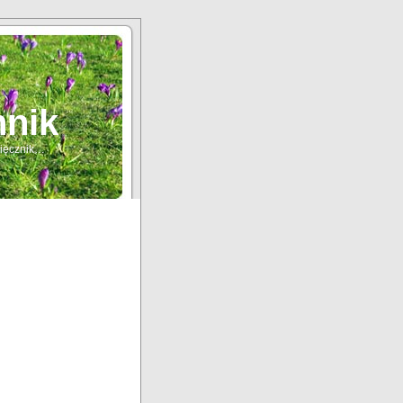
nnik
sięcznik…