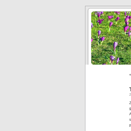
Z
g
s