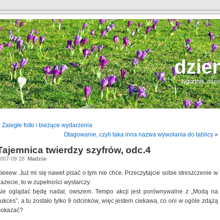
dzie
tygodnik, mie
«
Zaległe fotki i bieżące wydarzenia
Otagowanie, czyli taka inna nazwa wywołania do tablicy
»
Tajemnica twierdzy szyfrów, odc.4
2007-09-28
Madzia-
ieeew. Już mi się nawet pisać o tym nie chce. Przeczytajcie sobie streszczenie w
azecie, to w zupełności wystarczy.
Ale oglądać będę nadal, owszem. Tempo akcji jest porównywalne z „Modą na
ukces”, a tu zostało tylko 9 odcinków, więc jestem ciekawa, co oni w ogóle zdążą
pokazać?