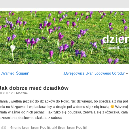
dzie
tygodnik, mie
«
„Wanted. Ścigani”
J.Grzędowicz: „Pan Lodowego Ogrodu”
»
Jak dobrze mieć dziadków
2008-07-20
Madzia-
ania uwielbia jeździć do dziadków do Polic. Nic dziwnego, bo spędzają z nią pół
nia na ślizgawce i w piaskownicy, a drugie pół w domu się z nią bawią
Wczoraj
iała właśnie do nich jechać i jak tylko się obudziła, zerwała się z łóżeczka, cała
oześmiana, dosłownie skakała z radości:
-Niuniu brum brum Poo lii, tak! Brum brum Poo lii!