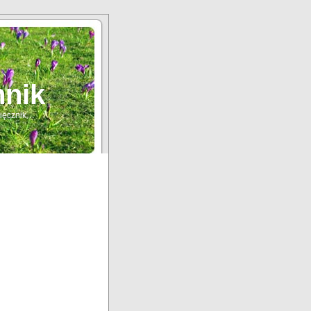
nnik
sięcznik…