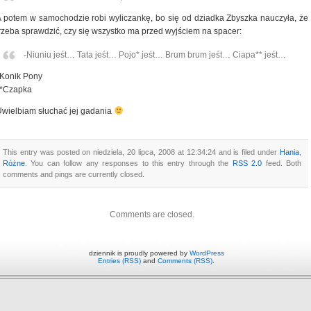
 potem w samochodzie robi wyliczankę, bo się od dziadka Zbyszka nauczyła, że
rzeba sprawdzić, czy się wszystko ma przed wyjściem na spacer:
-Niuniu jeśt… Tata jeśt… Pojo* jeśt… Brum brum jeśt… Ciapa** jeśt…
*Konik Pony
**Czapka
wielbiam słuchać jej gadania
This entry was posted on niedziela, 20 lipca, 2008 at 12:34:24 and is filed under
Hania
,
Różne
. You can follow any responses to this entry through the
RSS 2.0
feed. Both
comments and pings are currently closed.
Comments are closed.
dziennik is proudly powered by
WordPress
Entries (RSS)
and
Comments (RSS)
.