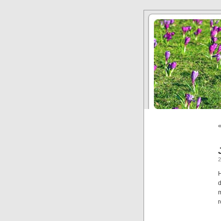
H
d
m
r