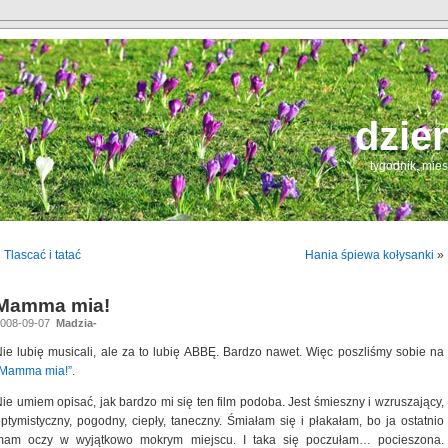
dzie
tygodnik, mie
«
Tlascać i tatać
Hania śpiewa kołysanki
»
Mamma mia!
2008-09-07
Madzia-
ie lubię musicali, ale za to lubię ABBĘ. Bardzo nawet. Więc poszliśmy sobie na
„Mamma mia!”
.
ie umiem opisać, jak bardzo mi się ten film podoba. Jest śmieszny i wzruszający,
ptymistyczny, pogodny, ciepły, taneczny. Śmiałam się i płakałam, bo ja ostatnio
mam oczy w wyjątkowo mokrym miejscu. I taka się poczułam… pocieszona.