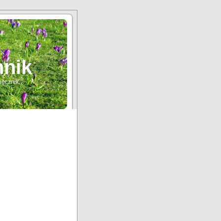
nnik
sięcznik…