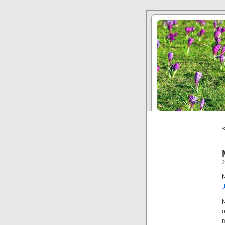
N
N
o