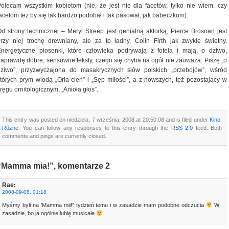
olecam wszystkim kobietom (nie, że jest nie dla facetów, tylko nie wiem, czy
acetom też by się tak bardzo podobał i tak pasował, jak babeczkom).
d strony technicznej – Meryl Streep jest genialną aktorką, Pierce Brosnan jest
rzy niej trochę drewniany, ale za to ładny, Colin Firth jak zwykle świetny.
Energetyczne piosenki, które człowieka podrywają z fotela i mają, o dziwo,
aprawdę dobre, sensowne teksty, czego się chyba na ogół nie zauważa. Piszę „o
dziwo”, przyzwyczajona do masakrycznych słów polskich „przebojów”, wśród
tórych prym wiodą „Orła cień” i „Sęp miłości”, a z nowszych, też pozostający w
ręgu ornitologicznym, „Anioła głos”.
This entry was posted on niedziela, 7 września, 2008 at 20:50:08 and is filed under
Kino
,
Różne
. You can follow any responses to this entry through the
RSS 2.0
feed. Both
comments and pings are currently closed.
“Mamma mia!”, komentarze 2
Rae
:
2008-09-08, 01:18
Myśmy byli na 'Mamma mii!” tydzień temu i w zasadzie mam podobne odczucia
W
zasadzie, bo ja ogólnie lubię musicale