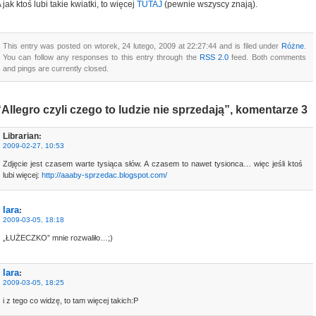
 jak ktoś lubi takie kwiatki, to więcej
TUTAJ
(pewnie wszyscy znają).
This entry was posted on wtorek, 24 lutego, 2009 at 22:27:44 and is filed under
Różne
.
You can follow any responses to this entry through the
RSS 2.0
feed. Both comments
and pings are currently closed.
“Allegro czyli czego to ludzie nie sprzedają”, komentarze 3
Librarian
:
2009-02-27, 10:53
Zdjęcie jest czasem warte tysiąca słów. A czasem to nawet tysionca… więc jeśli ktoś
lubi więcej:
http://aaaby-sprzedac.blogspot.com/
lara
:
2009-03-05, 18:18
„ŁUŻECZKO” mnie rozwaliło…;)
lara
:
2009-03-05, 18:25
i z tego co widzę, to tam więcej takich:P