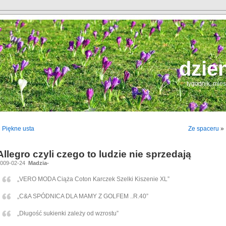
dzie
tygodnik, mie
«
Piękne usta
Ze spaceru
»
Allegro czyli czego to ludzie nie sprzedają
2009-02-24
Madzia-
„VERO MODA Ciąża Coton Karczek Szelki Kiszenie XL”
„C&A SPÓDNICA DLA MAMY Z GOLFEM ..R.40”
„Długość sukienki zależy od wzrostu”