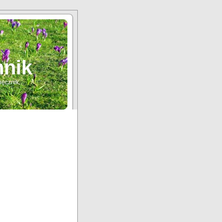
nnik
sięcznik…