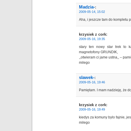
Madzia-
:
2009-05-14, 15:02
Aha, i jeszcze tam do kompletu 
krzysiek z cork
:
2009-05-16, 19:35
stary ten nowy star trek to 
magnetofony GRUNDIK,
,,otwieram ci jame ustna,, – pami
milego
slawek-
:
2009-05-16, 19:46
Pamiętam. I mam nadzieję, że 
krzysiek z cork
:
2009-05-16, 19:49
kiedys za komuny bylo fajnie, je
milego