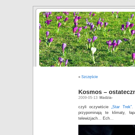
«
Szczęście
Kosmos – ostatecz
2009-05-13
Madzia-
czyli oczywiście
„Star Trek”
.
przypominają te klimaty, ła
telewizjach… Ech…