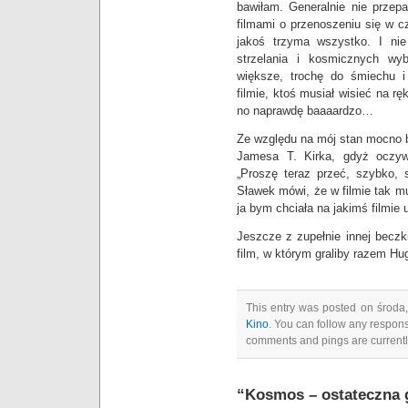
bawiłam. Generalnie nie przep
filmami o przenoszeniu się w cz
jakoś trzyma wszystko. I nie
strzelania i kosmicznych wy
większe, trochę do śmiechu 
filmie, ktoś musiał wisieć na r
no naprawdę baaaardzo…
Ze względu na mój stan mocno b
Jamesa T. Kirka, gdyż oczyw
„Proszę teraz przeć, szybko, s
Sławek mówi, że w filmie tak mu
ja bym chciała na jakimś filmie
Jeszcze z zupełnie innej beczk
film, w którym graliby razem H
This entry was posted on środa,
Kino
. You can follow any respons
comments and pings are currentl
“Kosmos – ostateczna 