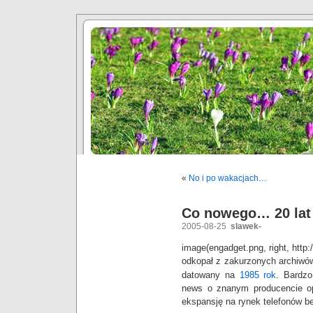
«
No i po wakacjach…
Co nowego… 20 lat
2005-08-25
slawek-
image(engadget.png, right, http:
odkopał z zakurzonych archiw
datowany na
1985 rok
. Bardzo
news o znanym producencie o
ekspansję na rynek telefonów