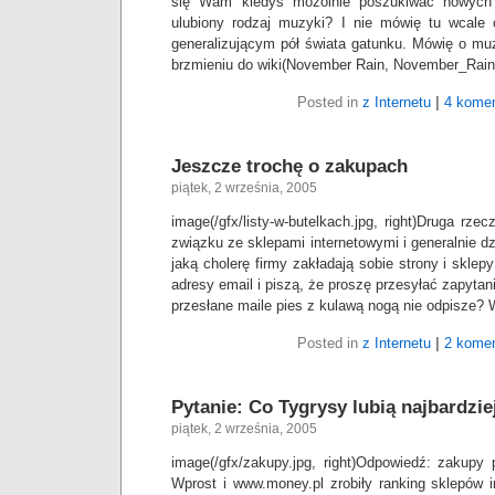
się Wam kiedyś mozolnie poszukiwać nowych 
ulubiony rodzaj muzyki? I nie mówię tu wcale
generalizującym pół świata gatunku. Mówię o mu
brzmieniu do wiki(November Rain, November_Rain
Posted in
z Internetu
|
4 komen
Jeszcze trochę o zakupach
piątek, 2 września, 2005
image(/gfx/listy-w-butelkach.jpg, right)Druga rze
związku ze sklepami internetowymi i generalnie dzi
jaką cholerę firmy zakładają sobie strony i sklepy
adresy email i piszą, że proszę przesyłać zapytani
przesłane maile pies z kulawą nogą nie odpisze?
Posted in
z Internetu
|
2 komen
Pytanie: Co Tygrysy lubią najbardzie
piątek, 2 września, 2005
image(/gfx/zakupy.jpg, right)Odpowiedź: zakupy 
Wprost i www.money.pl zrobiły ranking sklepów i