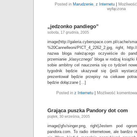
Posted in
Marudzenie
,
z Internetu
|
Możliwoś
wyłączona
„jedzonko pandiego”
sobota, 17 grudnia, 2005
image(http://galeria.cyberspace.com.pl/cache/sm
%20Cannelleoni/PICT_4_2262_2.jpg, right, http:/
nazwa bloga należącego oczywiście do pan
przemianie „klasycznego” bloga w rodzaj książki 
sobie ambitny cel nauczenia się co tydzień now
tygodnik będzie ukazywał się (jeśli wystarc
prezentował będzie przepisy na ciekawe potr
będzie dołączane […]
Posted in
z Internetu
|
Możliwość komentow
Grająca puszka Pandory dot com
piątek, 30 września, 2005
image(/gfx/singer.png, right)Jestem pod og
pandora.com. To radio internetowe, ale bardzo 