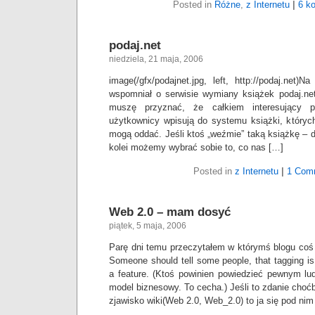
Posted in
Różne
,
z Internetu
|
6 k
podaj.net
niedziela, 21 maja, 2006
image(/gfx/podajnet.jpg, left, http://podaj.net)Na
wspomniał o serwisie wymiany książek podaj.net
muszę przyznać, że całkiem interesujący
użytkownicy wpisują do systemu książki, których 
mogą oddać. Jeśli ktoś „weźmie” taką książkę – d
kolei możemy wybrać sobie to, co nas […]
Posted in
z Internetu
|
1 Com
Web 2.0 – mam dosyć
piątek, 5 maja, 2006
Parę dni temu przeczytałem w którymś blogu coś t
Someone should tell some people, that tagging is
a feature. (Ktoś powinien powiedzieć pewnym lu
model biznesowy. To cecha.) Jeśli to zdanie ch
zjawisko wiki(Web 2.0, Web_2.0) to ja się pod nim