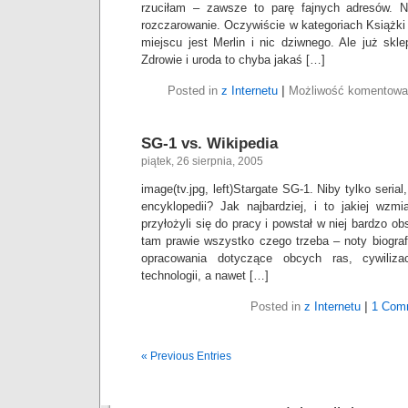
rzuciłam – zawsze to parę fajnych adresów. N
rozczarowanie. Oczywiście w kategoriach Książk
miejscu jest Merlin i nic dziwnego. Ale już skl
Zdrowie i uroda to chyba jakaś […]
Posted in
z Internetu
|
Możliwość komentow
SG-1 vs. Wikipedia
piątek, 26 sierpnia, 2005
image(tv.jpg, left)Stargate SG-1. Niby tylko seria
encyklopedii? Jak najbardziej, i to jakiej wzmi
przyłożyli się do pracy i powstał w niej bardzo 
tam prawie wszystko czego trzeba – noty biogra
opracowania dotyczące obcych ras, cywiliza
technologii, a nawet […]
Posted in
z Internetu
|
1 Com
« Previous Entries