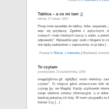
Tablica – a co mi tam ;)
wtorek, 27 lutego, 2007
Pinup mnie wywołała do tablicy, hehe, wspaniale,
więc się przyłączę. Zgodnie z wytycznymi „
znanych i malo istotnych rzeczy o sobie, a pot
odpowiedzi”. Wprawdzie pięć osób z blogami to zn
one będą zadowolone z zaproszenia, to ja taka […
Posted in
Różne
,
z Internetu
|
Możliwość komen
To czytam
poniedziałek, 23 października, 2006
image(/gfx/rss.gif, right)Być może niektórzy za
czytam”. To miejsce gdzie umieszczam linki do
czytuję (ja, nie Magda). Każdy użytkownik inte
swoje ulubione serwisy informacyjne, a w dobie
bardziej pokaźną ich listę. W moim przypadku ta li
linków! Czy […]