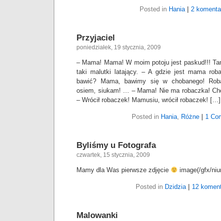
Posted in
Hania
|
2 komenta
Przyjaciel
poniedziałek, 19 stycznia, 2009
– Mama! Mama! W moim potoju jest paskud!!! Tam
taki malutki latający. – A gdzie jest mama r
bawić? Mama, bawimy się w chobanego! Roba
osiem, siukam! … – Mama! Nie ma robaczka! Ch
– Wrócił robaczek! Mamusiu, wrócił robaczek! […]
Posted in
Hania
,
Różne
|
1 Co
Byliśmy u Fotografa
czwartek, 15 stycznia, 2009
Mamy dla Was pierwsze zdjęcie
image(/gfx/niuni
Posted in
Dzidzia
|
12 koment
Malowanki