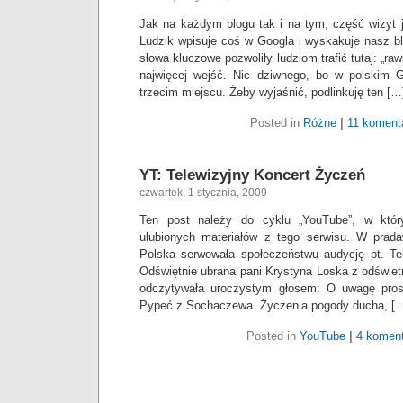
Jak na każdym blogu tak i na tym, część wizyt 
Ludzik wpisuje coś w Googla i wyskakuje nasz b
słowa kluczowe pozwoliły ludziom trafić tutaj: „ra
najwięcej wejść. Nic dziwnego, bo w polskim 
trzecim miejscu. Żeby wyjaśnić, podlinkuję ten […
Posted in
Różne
|
11 koment
YT: Telewizyjny Koncert Życzeń
czwartek, 1 stycznia, 2009
Ten post należy do cyklu „YouTube”, w któr
ulubionych materiałów z tego serwisu. W prad
Polska serwowała społeczeństwu audycję pt. Te
Odświętnie ubrana pani Krystyna Loska z odświe
odczytywała uroczystym głosem: O uwagę pros
Pypeć z Sochaczewa. Życzenia pogody ducha, [
Posted in
YouTube
|
4 koment