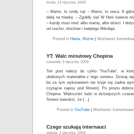
środa, 14 stycznia, 2009
– Mamo, to ozeły są! – Mamo, to owca. A gdzie
dalej na trawkę. – Zgubiły się! W Hani świecie n
– każdy musi mieć albo mamę, albo dzieci. I dot
od ciuchci, klocków i świętego Mikołaja.
Posted in
Hania
,
Różne
|
Możliwość komento
YT: Walc minutowy Chopina
czwartek, 8 stycznia, 2009
Ten post należy do cyklu “YouTube”, w któr
ulubionych materiałów z tego serwisu. Dzisiaj wp
bo za tym wykonaniem nie kryje się żadna wymy
czytajcie napisy pod filmem). Po prostu dobrz
Chopina. Większość ludzi w dzisiejszych czasac
Śmiem twierdzić, że […]
Posted in
YouTube
|
Możliwość komentowa
Czego szukają internauci
sobota, 3 stycznia, 2009