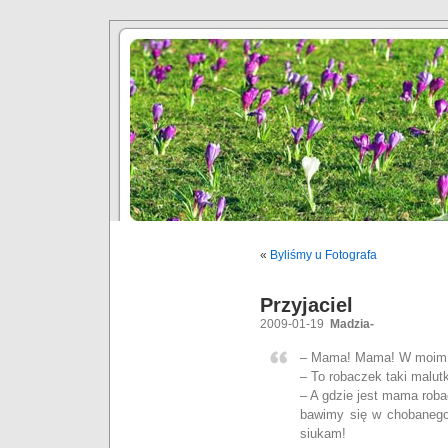
«
Byliśmy u Fotografa
Przyjaciel
2009-01-19
Madzia-
– Mama! Mama! W moim po
– To robaczek taki malutk
– A gdzie jest mama ro
bawimy się w chobanego
siukam!