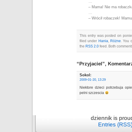
…
– Mama! Nie ma robaczka
…
– Wrócił robaczek! Mamus
This entry was posted on ponied
filed under
Hania
,
Różne
. You 
the
RSS 2.0
feed. Both comments 
“Przyjaciel”, Komentar
Sokol
:
2009-01-20, 13:29
Niektore dzieci potrzebuja op
pelni szczescia
dziennik is pro
Entries (RSS