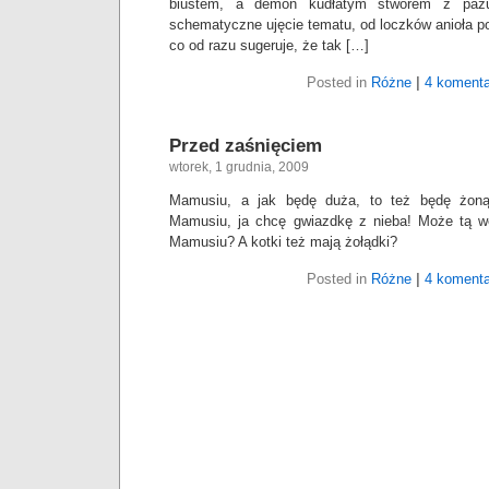
biustem, a demon kudłatym stworem z pazu
schematyczne ujęcie tematu, od loczków anioła p
co od razu sugeruje, że tak […]
Posted in
Różne
|
4 komenta
Przed zaśnięciem
wtorek, 1 grudnia, 2009
Mamusiu, a jak będę duża, to też będę żoną
Mamusiu, ja chcę gwiazdkę z nieba! Może tą we
Mamusiu? A kotki też mają żołądki?
Posted in
Różne
|
4 komenta