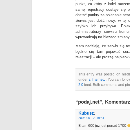
punkt, za który z kolei możem
samej rejestracji dostaje się 
dostać punkty za polecanie ser
Serwis jest dość nowy, w tej c
szybko ich przybywa. Poja
administratorzy serwisu kom
wprowadzają na bieżąco zmiany
Mam nadzieję, że serwis się roz
będzie się tam pojawiać cor
rejestracji – ale proszę najpier
This entry was posted on niedz
under
z Internetu
. You can follo
2.0
feed. Both comments and ping
“podaj.net”, Komentarz
Kubusz
:
2006-06-12, 19:51
E tam 600 juz jest ponad 1700