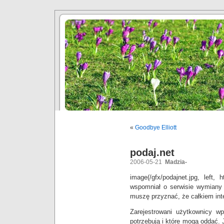
«
Goodbye Elliott
podaj.net
2006-05-21
Madzia-
image(/gfx/podajnet.jpg, left, h
wspomniał o serwisie wymiany 
muszę przyznać, że całkiem in
Zarejestrowani użytkownicy wp
potrzebują i które mogą oddać. 