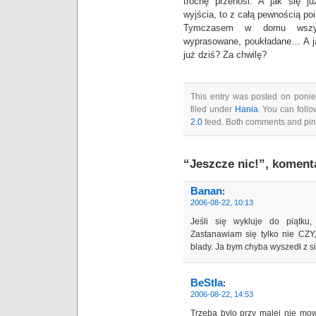
trochę przenosi. A jak się j
wyjścia, to z całą pewnością p
Tymczasem w domu wszyst
wyprasowane, poukładane… A ja
już dziś? Za chwilę?
This entry was posted on ponied
filed under
Hania
. You can foll
2.0
feed. Both comments and ping
“Jeszcze nic!”, koment
Banan
:
2006-08-22, 10:13
Jeśli się wykluje do piątk
Zastanawiam się tylko nie CZY,
blady. Ja bym chyba wyszedł z s
BeStIa
:
2006-08-22, 14:53
Trzeba bylo przy malej nie mo