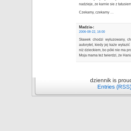
nadzieje, ze karnie sie z tatusie
Czekamy, czekamy …
Madzia-
:
2006-08-22, 16:00
Sławek chodzi wyluzowany, ch
autorytet, kiedy jej każe wyłazi
niż dzieckiem, bo póki nie ma 
Moja mama też twierdzi, że Ha
dziennik is pro
Entries (RSS