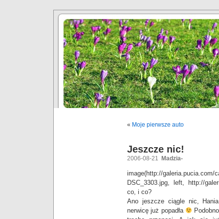
«
Moje pierwsze auto
Jeszcze nic!
2006-08-21
Madzia-
image(http://galeria.pucia.com/
DSC_3303.jpg, left, http://gal
co, i co?
Ano jeszcze ciągle nic, Han
nerwicę już popadła
Podobno 