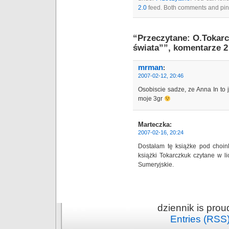
2.0
feed. Both comments and ping
“Przeczytane: O.Tokar
świata””, komentarze 2
mrman
:
2007-02-12, 20:46
Osobiscie sadze, ze Anna In to 
moje 3gr
Marteczka
:
2007-02-16, 20:24
Dostałam tę książke pod choin
książki Tokarczkuk czytane w l
Sumeryjskie.
dziennik is pro
Entries (RSS