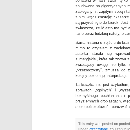
bohaterki w nasz świat, tylko
zbudowane na gigantycznych me
zabieganymi, zajętymi sobą i t
z nimi wręcz zrastają: rikszarze
są przyrośnięte do biurek. Jest
zwłaszcza, że Miasto ma być al
razie obraz ludzkiej natury, prze
Sama historia o zejściu do krai
mimo to czytałam z zaciekawi
autorka starała się wprowa
sumeryjskiej, które tak znowu 
zwracający uwagę nie tylko 
„przezroczysty”, zmusza do z
kolejny poziom jej interpretacji.
Ta książka nie jest czytadłem,
sprawach „ogólnych” i „wyżs
bezmyślnego pochłaniania i p
przyziemnych drobiazgach, więc 
sobie pofilozofować i porozważa
This entry was posted on poniedz
under
Przeczytane
. You can foll