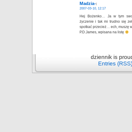
Madzia-
:
2007-03-10, 12:17
Hej Bożenko… Ja w tym swoi
życzenie i tak mi trudno się z
spotkać przecież… ech, muszę w
P.D.James, wpisana na listę
dziennik is pro
Entries (RSS