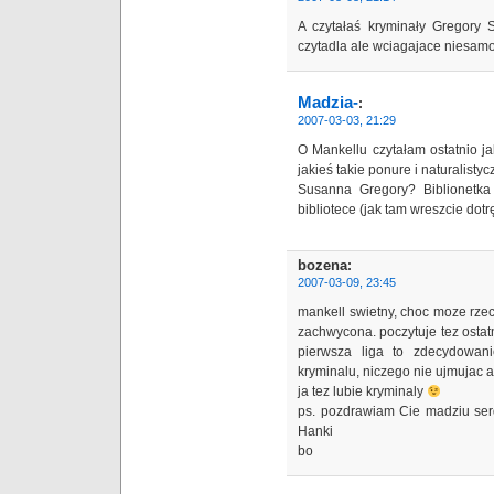
A czytałaś kryminały Gregory
czytadla ale wciagajace niesa
Madzia-
:
2007-03-03, 21:29
O Mankellu czytałam ostatnio ja
jakieś takie ponure i naturalist
Susanna Gregory? Biblionetka
bibliotece (jak tam wreszcie dotr
bozena
:
2007-03-09, 23:45
mankell swietny, choc moze rzec
zachwycona. poczytuje tez ostatn
pierwsza liga to zdecydowan
kryminalu, niczego nie ujmujac a.
ja tez lubie kryminaly
ps. pozdrawiam Cie madziu serd
Hanki
bo