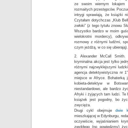
ze swoim wiernym lokajem a
rozmaitych przestępców. Poczuc
intrygi sprawiają, że książki 
Czytałam dotychczas „Klub Bello
zwłoki” (z tego tytułu znowu S
Wszystko bardzo w moim guście
wielokrotni mordercy), odkr
rozmowy z różnymi ludźmi, spo
czym jeżdżą, w co się ubierają).
2. Alexander McCall Smith. 
kryminalna akcja jest tylko jed
różnymi najzwyklejszymi ludzki
agencja detektywistyczna nr 1
miejsce w Afryce. Bohaterką
kobieta-detektyw w Botswa
niestandardowo, ale bardzo życ
Afryki i żyjących tam ludzi. Te
książek jest pogodny, bo życ
zwycięża.
Drugi cykl obejmuje
dwie k
mieszkającej w Edynburgu, redagu
oczywiście, wyjaśnianiem krym
zwykłego (no powiedzmy) życi