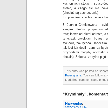
kuchennych stołach, spacerów,
zrobić, a czego się nie powi
(chociaż są zaskoczenia).
I to powolne przechodzenie z bo
3. Joanna Chmielewska – cyk
książek, filmów i programów te
toto; ledwo od ziemi odrosło, a 
te książki uwielbiam. To jest 
życiowa, zakręcona. Janeczka i
jak leci jak debili, sami są by
przygodami mogliby obdzielić 
chciała). Szkoda, że tylko pięć k
This entry was posted on sobota
Przeczytane
. You can follow an
feed. Both comments and pings a
“Kryminały”, komentar
Narwanka
:
2007-03-03, 21:14