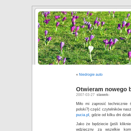
«
Niedrogie auto
Otwieram nowego 
2007-03-27
slawek-
Miło mi zaprosić technicznie
polski?) część czytelników nas
pucia.pl
, gdzie od kilku dni dzi
Jako że będziecie (jeśli klikni
wdzięczny za wszelkie kome