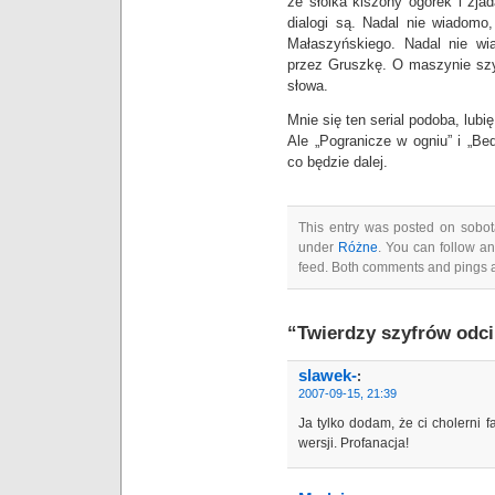
ze słoika kiszony ogórek i zjad
dialogi są. Nadal nie wiadom
Małaszyńskiego. Nadal nie w
przez Gruszkę. O maszynie szyf
słowa.
Mnie się ten serial podoba, lubi
Ale „Pogranicze w ogniu” i „Be
co będzie dalej.
This entry was posted on sobota
under
Różne
. You can follow an
feed. Both comments and pings a
“Twierdzy szyfrów odci
slawek-
:
2007-09-15, 21:39
Ja tylko dodam, że ci cholerni 
wersji. Profanacja!