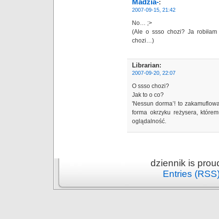
Madzia-
:
2007-09-15, 21:42
No… ;>
(Ale o ssso chozi? Ja robiła
chozi…)
Librarian
:
2007-09-20, 22:07
O ssso chozi?
Jak to o co?
'Nessun dorma’! to zakamuflowa
forma okrzyku reżysera, któr
oglądalność.
dziennik is pro
Entries (RSS