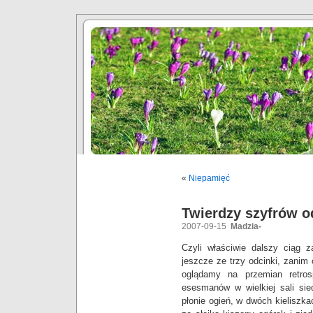
«
Niepamięć
Twierdzy szyfrów o
2007-09-15
Madzia-
Czyli właściwie dalszy ciąg 
jeszcze ze trzy odcinki, zanim
oglądamy na przemian retros
esesmanów w wielkiej sali si
płonie ogień, w dwóch kieliszk