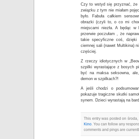
Czy to wstyd się przyznać, że 
związku z tym nie miałam pojęc
było. Fabuła całkiem sensown
obrazki (czyli to, o co mi ch
miejscami niezła. A będąc w k
przerwie poczułam , że naprawd
takie specyficzne coś, dzięki
ciemnej sali (nawet Multikina)
częściej.
Z rzeczy idiotycznych w „Beow
szpilki wyrastające z bosych p
być na maksa seksowna, ale
demon w szpilkach?!
A jeśli chodzi o podsumowan
pokazuje tragiczne skutki samo
synem. Dzieci wyrastają na bar
This entry was posted on środa, 
Kino
. You can follow any respons
comments and pings are currentl