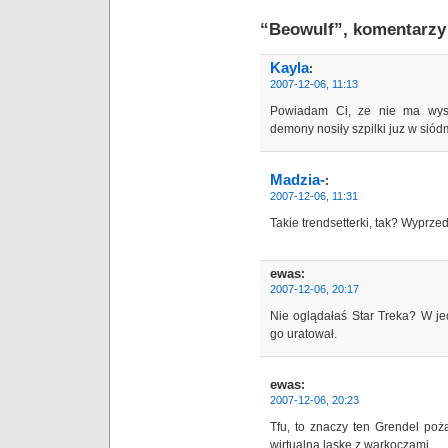
“Beowulf”, komentarzy
Kayla
:
2007-12-06, 11:13
Powiadam Ci, ze nie ma wyst
demony nosiły szpilki juz w si
Madzia-
:
2007-12-06, 11:31
Takie trendsetterki, tak? Wyprz
ewas
:
2007-12-06, 20:17
Nie oglądałaś Star Treka? W je
go uratował.
ewas
:
2007-12-06, 20:23
Tfu, to znaczy ten Grendel poża
wirtualną laskę z warkoczami…