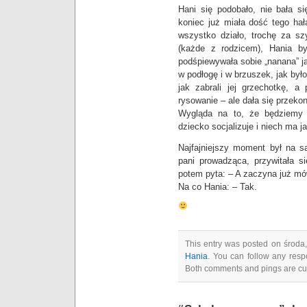
Hani się podobało, nie bała si
koniec już miała dość tego hał
wszystko działo, trochę za sz
(każde z rodzicem), Hania by
podśpiewywała sobie „nanana” ja
w podłogę i w brzuszek, jak był
jak zabrali jej grzechotkę, a
rysowanie – ale dała się przeko
Wygląda na to, że będziemy 
dziecko socjalizuje i niech ma j
Najfajniejszy moment był na 
pani prowadząca, przywitała si
potem pyta: – A zaczyna już mó
Na co Hania: – Tak.
This entry was posted on środa,
Hania
. You can follow any resp
Both comments and pings are cur