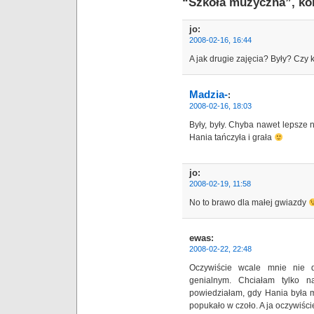
“Szkoła muzyczna”, ko
jo
:
2008-02-16, 16:44
A jak drugie zajęcia? Były? Czy 
Madzia-
:
2008-02-16, 18:03
Były, były. Chyba nawet lepsze ni
Hania tańczyła i grała
jo
:
2008-02-19, 11:58
No to brawo dla małej gwiazdy
ewas
:
2008-02-22, 22:48
Oczywiście wcale mnie nie d
genialnym. Chciałam tylko 
powiedziałam, gdy Hania była m
popukało w czoło. A ja oczywiści