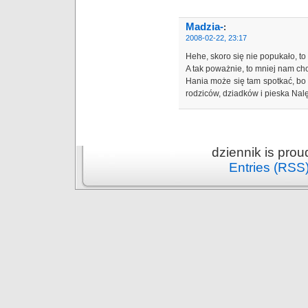
Madzia-
:
2008-02-22, 23:17
Hehe, skoro się nie popukało, t
A tak poważnie, to mniej nam chod
Hania może się tam spotkać, bo 
rodziców, dziadków i pieska Na
dziennik is pro
Entries (RSS