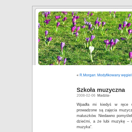
«
R.Morgan: Modyfikowany węgiel
Szkoła muzyczna
2008-02-06
Madzia-
Wpadła mi kiedyś w ręce 
prowadzone są zajęcia muzyczn
maluszków. Niedawno pomyśleli
dziećmi, a że lubi muzykę – w
muzyka”.