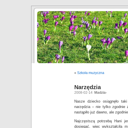
«
Szkoła muzyczna
Narzędzia
2008-02-14
Madzia-
Nasze dziecko osiągnęło tak
narzędzia – nie tylko zgodnie 
nastąpiło już dawno, ale zgodni
Najczęstszą potrzebą Hani jes
dosięgać, więc wykształciła 