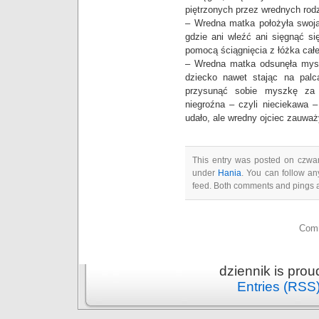
piętrzonych przez wrednych rodz
– Wredna matka położyła swoją
gdzie ani wleźć ani sięgnąć si
pomocą ściągnięcia z łóżka całej
– Wredna matka odsunęła mysz
dziecko nawet stając na palc
przysunąć sobie myszkę za 
niegroźna – czyli nieciekawa –
udało, ale wredny ojciec zauważy
This entry was posted on czwart
under
Hania
. You can follow an
feed. Both comments and pings a
Comm
dziennik is pro
Entries (RSS