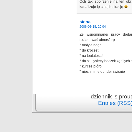
Och tak, spojrzenie na ten obr
kanalizuje tę całą frustrację
siena
:
2008-03-18, 20:04
Ze wspomnianej pracy dodam
rozładować atmosferę:
* motyla noga
* do kroćset
* na teutatesa!
* do stu tysiecy beczek zgnilych s
* kurcze pióro
* niech mnie dunder świsnie
dziennik is pro
Entries (RSS