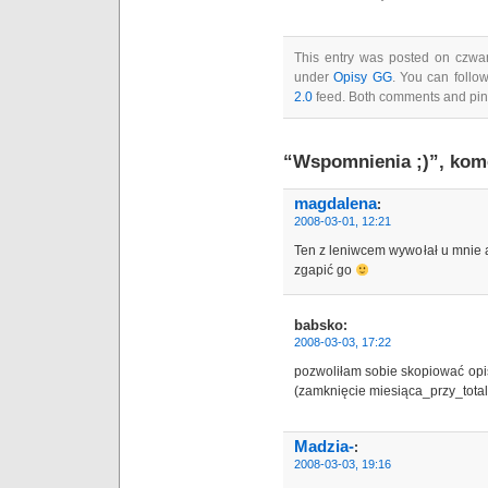
This entry was posted on czwart
under
Opisy GG
. You can follo
2.0
feed. Both comments and ping
“Wspomnienia ;)”, kom
magdalena
:
2008-03-01, 12:21
Ten z leniwcem wywołał u mnie at
zgapić go
babsko
:
2008-03-03, 17:22
pozwoliłam sobie skopiować opis
(zamknięcie miesiąca_przy_tota
Madzia-
:
2008-03-03, 19:16