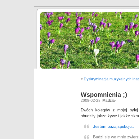
«
Dyskryminacja muzykalnych ina
Wspomnienia ;)
2008-02-28
Madzia-
Dwóch kolegów z mojej byłej
obudziły jakże żywe i jakże sk
Jestem oazą spokoju…
Budzi się we mnie zwierzę