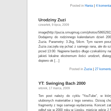
Posted in
Hania
|
4 komenta
Urodziny Zuzi
czwartek, 9 lipca, 2009
image(http://pucia.smugmug.com/photos/5865
Dodajemy do rodzinnego kalendarium dzień 2009
Zuzia. Parametry: 3.2kg, 54cm. Tym razem posz
Zuzia zaczęła się pchać z samego rana, ale do sz
przed 13:00. Najpierw bardzo długo czekaliśmy na i
jakieś lokalne ekstremum ilości urodzeń, dlate
dopiero ok […]
Posted in
Zuzia
|
27 komenta
YT: Swinging Bach 2000
wtorek, 17 marca, 2009
Ten post należy do cyklu “YouTube”, w któr
ulubionych materiałów z tego serwisu. Dzisiaj 
fragmenty z tego samego wydarzenia. Koncert za
odbył się w 2000 roku w Lipsku, mieście gdzie J.