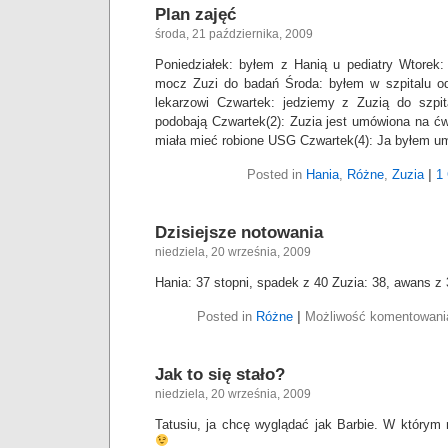
Plan zajęć
środa, 21 października, 2009
Poniedziałek: byłem z Hanią u pediatry Wtorek:
mocz Zuzi do badań Środa: byłem w szpitalu od
lekarzowi Czwartek: jedziemy z Zuzią do szpit
podobają Czwartek(2): Zuzia jest umówiona na ćw
miała mieć robione USG Czwartek(4): Ja byłem u
Posted in
Hania
,
Różne
,
Zuzia
|
1
Dzisiejsze notowania
niedziela, 20 września, 2009
Hania: 37 stopni, spadek z 40 Zuzia: 38, awans z
Posted in
Różne
|
Możliwość komentowan
Jak to się stało?
niedziela, 20 września, 2009
Tatusiu, ja chcę wyglądać jak Barbie. W którym 