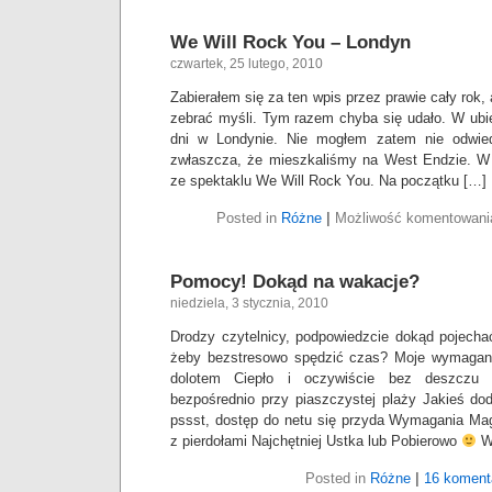
We Will Rock You – Londyn
czwartek, 25 lutego, 2010
Zabierałem się za ten wpis przez prawie cały rok,
zebrać myśli. Tym razem chyba się udało. W ubi
dni w Londynie. Nie mogłem zatem nie odwie
zwłaszcza, że mieszkaliśmy na West Endzie. W
ze spektaklu We Will Rock You. Na początku […]
Posted in
Różne
|
Możliwość komentowan
Pomocy! Dokąd na wakacje?
niedziela, 3 stycznia, 2010
Drodzy czytelnicy, podpowiedzcie dokąd pojecha
żeby bezstresowo spędzić czas? Moje wymagan
dolotem Ciepło i oczywiście bez deszczu N
bezpośrednio przy piaszczystej plaży Jakieś dod
pssst, dostęp do netu się przyda Wymagania Ma
z pierdołami Najchętniej Ustka lub Pobierowo
W
Posted in
Różne
|
16 koment