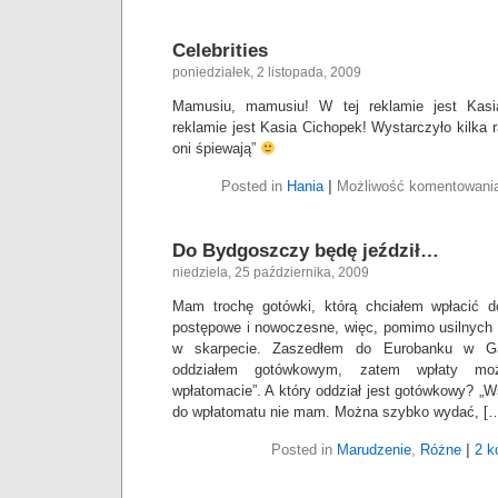
Celebrities
poniedziałek, 2 listopada, 2009
Mamusiu, mamusiu! W tej reklamie jest Kas
reklamie jest Kasia Cichopek! Wystarczyło kilka 
oni śpiewają”
Posted in
Hania
|
Możliwość komentowani
Do Bydgoszczy będę jeździł…
niedziela, 25 października, 2009
Mam trochę gotówki, którą chciałem wpłacić 
postępowe i nowoczesne, więc, pomimo usilnych 
w skarpecie. Zaszedłem do Eurobanku w Ga
oddziałem gotówkowym, zatem wpłaty mo
wpłatomacie”. A który oddział jest gotówkowy? „W
do wpłatomatu nie mam. Można szybko wydać, [
Posted in
Marudzenie
,
Różne
|
2 k